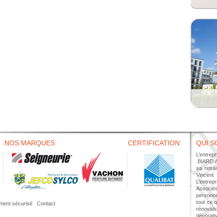
NOS MARQUES
CERTIFICATION
QUI 
L’entrep
.BIARD A
sa retra
Vincent 
L’entrep
Associé
personne
tout ce q
ment sécurisé
I
Contact
rénovat
décorati