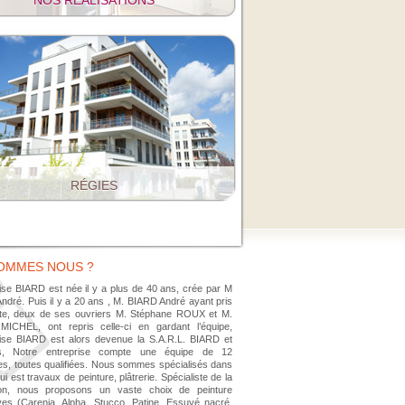
NOS RÉALISATIONS
RÉGIES
SOMMES NOUS ?
rise BIARD est née il y a plus de 40 ans, crée par M
ndré. Puis il y a 20 ans , M. BIARD André ayant pris
ite, deux de ses ouvriers M. Stéphane ROUX et M.
MICHEL, ont repris celle-ci en gardant l’équipe,
rise BIARD est alors devenue la S.A.R.L. BIARD et
s, Notre entreprise compte une équipe de 12
s, toutes qualifiées. Nous sommes spécialisés dans
ui est travaux de peinture, plâtrerie. Spécialiste de la
ion, nous proposons un vaste choix de peinture
ves (Carenia, Alpha, Stucco, Patine, Essuyé nacré,